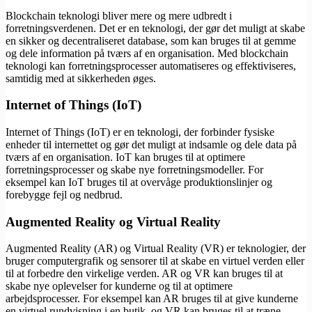
Blockchain teknologi bliver mere og mere udbredt i
forretningsverdenen. Det er en teknologi, der gør det muligt at skabe
en sikker og decentraliseret database, som kan bruges til at gemme
og dele information på tværs af en organisation. Med blockchain
teknologi kan forretningsprocesser automatiseres og effektiviseres,
samtidig med at sikkerheden øges.
Internet of Things (IoT)
Internet of Things (IoT) er en teknologi, der forbinder fysiske
enheder til internettet og gør det muligt at indsamle og dele data på
tværs af en organisation. IoT kan bruges til at optimere
forretningsprocesser og skabe nye forretningsmodeller. For
eksempel kan IoT bruges til at overvåge produktionslinjer og
forebygge fejl og nedbrud.
Augmented Reality og Virtual Reality
Augmented Reality (AR) og Virtual Reality (VR) er teknologier, der
bruger computergrafik og sensorer til at skabe en virtuel verden eller
til at forbedre den virkelige verden. AR og VR kan bruges til at
skabe nye oplevelser for kunderne og til at optimere
arbejdsprocesser. For eksempel kan AR bruges til at give kunderne
en virtuel rundvisning i en butik, og VR kan bruges til at træne