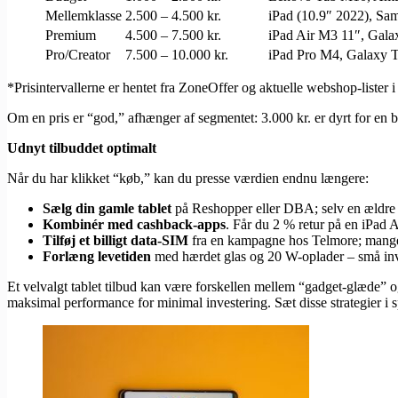
Mellemklasse
2.500 – 4.500 kr.
iPad (10.9″ 2022), Sa
Premium
4.500 – 7.500 kr.
iPad Air M3 11″, Gala
Pro/Creator
7.500 – 10.000 kr.
iPad Pro M4, Galaxy T
*Prisintervallerne er hentet fra ZoneOffer og aktuelle webshop-lister 
Om en pris er “god,” afhænger af segmentet: 3.000 kr. er dyrt for en 
Udnyt tilbuddet optimalt
Når du har klikket “køb,” kan du presse værdien endnu længere:
Sælg din gamle tablet
på Reshopper eller DBA; selv en ældre 
Kombinér med cashback-apps
. Får du 2 % retur på en iPad Ai
Tilføj et billigt data-SIM
fra en kampagne hos Telmore; mange
Forlæng levetiden
med hærdet glas og 20 W-oplader – små inve
Et velvalgt tablet tilbud kan være forskellen mellem “gadget-glæde” og
maksimal performance for minimal investering. Sæt disse strategier i sp