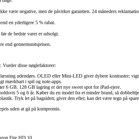
å dage.
ikke være negative, men de påvirker garantien. 24 måneders reklamatio
 end en yderligere 5 % rabat.
før de bedste varer er udsolgt.
edre end gennemsnitsprisen.
år. Vurder disse nøglefaktorer:
æsning udendørs. OLED eller Mini-LED giver dybere kontraster; vigtig 
gt mærkbart i spil og note-apps.
ter 6 GB. 128 GB lagring er det nye sweet spot for iPad-ejere.
dsvis 5 og 6 år. Køber du en model fra et mindre brand, så dobbelttjek
stik. Tryk let på bagsiden; giver den efter, kan det være tegn på spare
tepris uden at gå på kompromis.
zon Fire HD 10