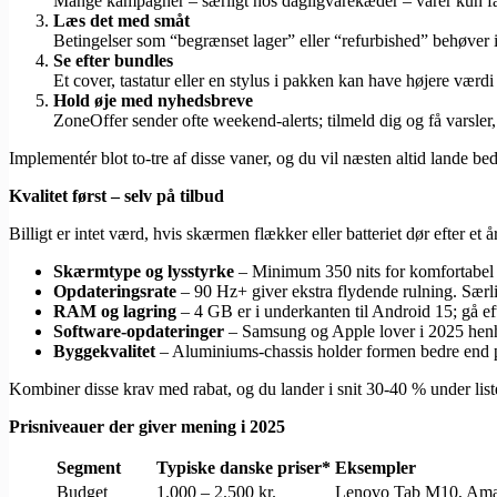
Mange kampagner – særligt hos dagligvarekæder – varer kun f
Læs det med småt
Betingelser som “begrænset lager” eller “refurbished” behøver 
Se efter bundles
Et cover, tastatur eller en stylus i pakken kan have højere værdi
Hold øje med nyhedsbreve
ZoneOffer sender ofte weekend-alerts; tilmeld dig og få varsler, 
Implementér blot to-tre af disse vaner, og du vil næsten altid lande b
Kvalitet først – selv på tilbud
Billigt er intet værd, hvis skærmen flækker eller batteriet dør efter et 
Skærmtype og lysstyrke
– Minimum 350 nits for komfortabel l
Opdateringsrate
– 90 Hz+ giver ekstra flydende rulning. Særli
RAM og lagring
– 4 GB er i underkanten til Android 15; gå ef
Software-opdateringer
– Samsung og Apple lover i 2025 henhol
Byggekvalitet
– Aluminiums-chassis holder formen bedre end pla
Kombiner disse krav med rabat, og du lander i snit 30-40 % under lis
Prisniveauer der giver mening i 2025
Segment
Typiske danske priser*
Eksempler
Budget
1.000 – 2.500 kr.
Lenovo Tab M10, Ama