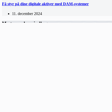
Få styr på dine digitale aktiver med DAM-systemer
11. december 2024
Mest populære indlæg
Din guide til Cloud-løsninger
Den største fejl virksomheder begår med deres online markedsføring
Effektiv firewall løsning til skib og offshore
Mobil tilgængelighed for konsulenter: Sådan sikrer eSIM din forretnin
App-House.dk
Siden ejes og udgives af
Infili
Hermodsvej 18C,
8230 Åbyhøj
hey(at)infili.dk