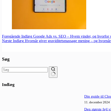
Foregående
Indlæg
Google Ads vs. SEO – Hvem vinder, og hvorfor s
Næste
Indlæg
Hvornår giver graviditetsmassage mening – og hvornår 
Søg
Ingen
resultater
Indlæg
Din guide til Clo
11. december 2024
Den største fejl