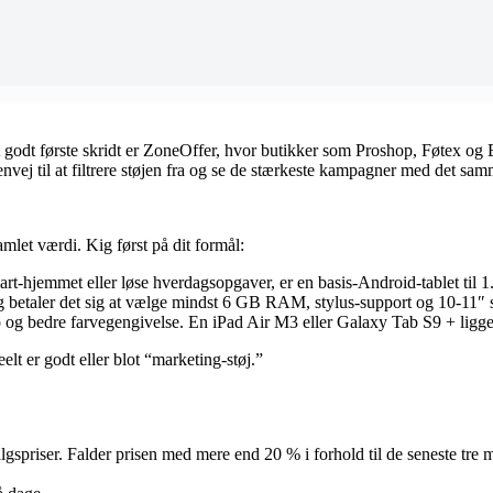
t godt første skridt er ZoneOffer, hvor butikker som Proshop, Føtex og
envej til at filtrere støjen fra og se de stærkeste kampagner med det sam
mlet værdi. Kig først på dit formål:
rt-hjemmet eller løse hverdagsopgaver, er en basis-Android-tablet til 1.
ng betaler det sig at vælge mindst 6 GB RAM, stylus-support og 10-11″
p og bedre farvegengivelse. En iPad Air M3 eller Galaxy Tab S9 + ligge
eelt er godt eller blot “marketing-støj.”
lgspriser. Falder prisen med mere end 20 % i forhold til de seneste tre