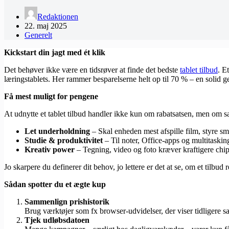
Redaktionen
22. maj 2025
Generelt
Kickstart din jagt med ét klik
Det behøver ikke være en tidsrøver at finde det bedste
tablet tilbud
. E
læringstablets. Her rammer besparelserne helt op til 70 % – en solid g
Få mest muligt for pengene
At udnytte et tablet tilbud handler ikke kun om rabatsatsen, men om sa
Let underholdning
– Skal enheden mest afspille film, styre sma
Studie & produktivitet
– Til noter, Office-apps og multitaski
Kreativ power
– Tegning, video og foto kræver kraftigere chi
Jo skarpere du definerer dit behov, jo lettere er det at se, om et tilbud r
Sådan spotter du et ægte kup
Sammenlign prishistorik
Brug værktøjer som fx browser-udvidelser, der viser tidligere sa
Tjek udløbsdatoen