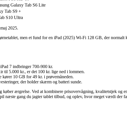
msung Galaxy Tab S6 Lite
xy Tab S9 +
ab S10 Ultra
i maj 2025.
børnetablet, men et fund for en iPad (2025) Wi-Fi 128 GB, der normalt k
iPad 7 indbringer 700-900 kr.
r til 5.000 kr., er det 100 kr. lige ned i lommen.
 kører 10 GB for 49 kr. i prøvemåneden.
steringer, der holder skærm og batteri sunde.
 køber ærgrelse. Ved at kombinere prisovervågning, kvalitets­tjek og en 
il næste gang du jagter tablet tilbud, og oplev, hvor meget værdi der fakt